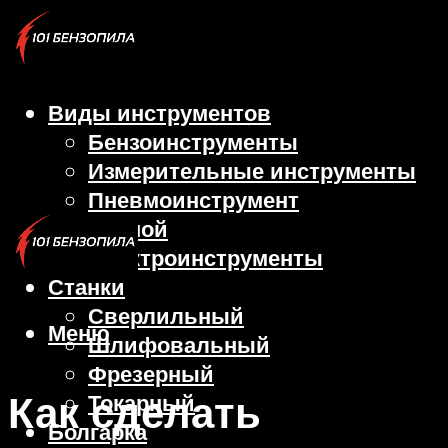
Виды инструментов
Бензоинструменты
Измерительные инструменты
Пневмоинструмент
Ручной
Электроинструменты
Станки
Сверлильный
Меню
Шлифовальный
Фрезерный
Как сделать
Токарный
Болгарка