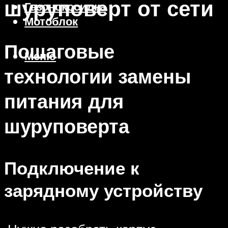
шуруповерт от сети
Газонокосилка
Мотоблок
Пошаговые
Меню
технологии замены
питания для
шуруповерта
Подключение к
зарядному устройству