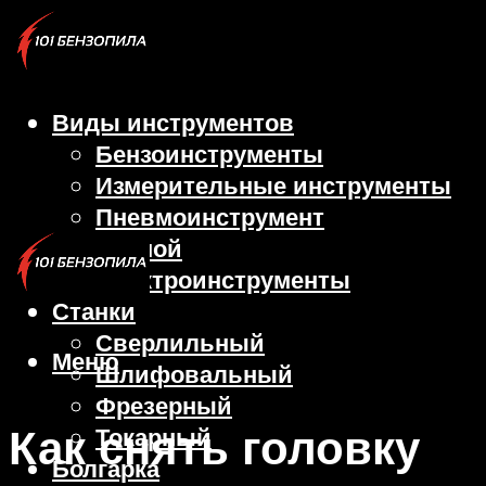
Виды инструментов
Бензоинструменты
Измерительные инструменты
Пневмоинструмент
Ручной
Электроинструменты
Станки
Сверлильный
Меню
Шлифовальный
Фрезерный
Как снять головку
Токарный
Болгарка