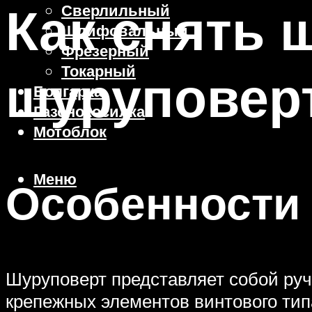
Как снять 
Сверлильный
Шлифовальный
Фрезерный
Токарный
шуруповер
Болгарка
Газонокосилка
Мотоблок
Меню
Особенности 
Шуруповерт представляет собой руч
крепежных элементов винтового типа