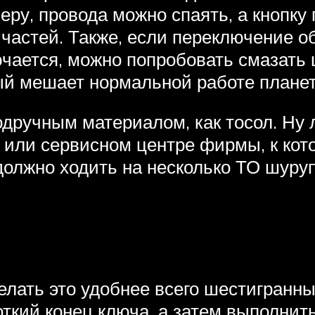
ру, провода можно спаять, а кнопку 
 частей. Также, если переключение о
ючается, можно попробовать смазать 
рый мешает нормальной работе плане
дручным материалом, как тосол. Ну 
е или сервисном центре фирмы, к кот
должно ходить на несколько ТО шуруп
лать это удобнее всего шестигранн
откий конец ключа, а затем выполнит