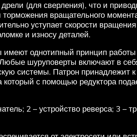
рели (для сверления), что и приводит
 торможения вращательного момента 
ительно уступает скорости вращения
оломке и износу деталей.
ы имеют однотипный принцип работы
 Любые шуруповерты включают в себя
скую системы. Патрон принадлежит к
на который с помощью редуктора пода
тель; 2 – устройство реверса; 3 – тра
еспечивается от электросети или вст