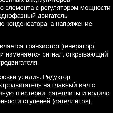
ого элемента с регулятором мощности
 однофазный двигатель
ью конденсатора, а напряжение
вляется транзистор (генератор),
ки изменяется сигнал, открывающий
родвигателя.
овки усилия. Редуктор
ктродвигателя на главный вал с
чную шестерни, сателлиты и водило.
ности ступеней (сателлитов).