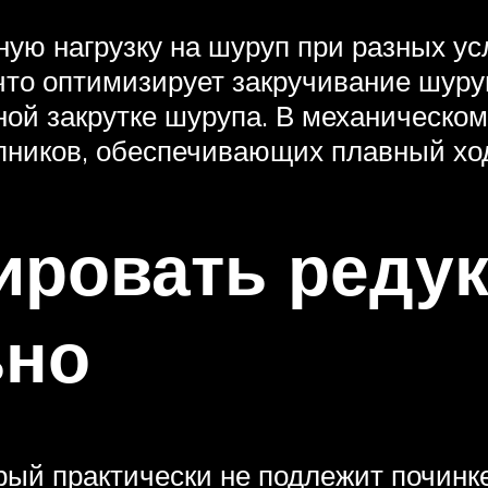
ную нагрузку на шуруп при разных ус
что оптимизирует закручивание шуру
ной закрутке шурупа. В механическо
пников, обеспечивающих плавный хо
ировать реду
ьно
орый практически не подлежит починке