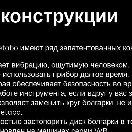
конструкции
abo имеют ряд запатентованных кон
жает вибрацию, ощутимую человеком,
 использовать прибор долгое время.
рая обеспечивает безопасность во в
боте инструмента, если вдруг у вас з
озволяет заменить круг болгарки, не 
etabo.
остью застопорить диск болгарки в т
ановлен на машинах серии WB.