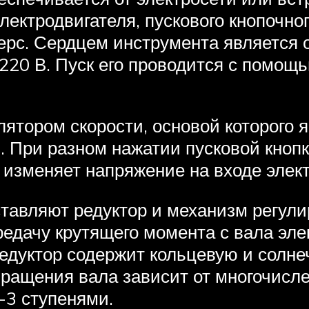
лектродвигателя, пускового кнопочн
ерс. Сердцем инструмента является
220 В. Пуск его проводится с помощ
ятором скорости, основой которого я
. При разном нажатии пусковой кноп
 изменяет напряжение на входе элект
авляют редуктор и механизм регулир
едачу крутящего момента с вала эле
дуктор содержит кольцевую и солне
ращения вала зависит от многочислен
-3 ступенями.