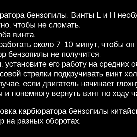
ратора бензопилы. Винты L и H необх
но, чтобы не сломать.
оба винта.
работать около 7-10 минут, чтобы он
ор бензопилы не получится.
я, установите его работу на средних о
овой стрелки подкручивать винт холо
лучае, если двигатель начинает глох
и понемногу вернуть винт по ходу ч
ировка карбюратора бензопилы китайс
р на разных оборотах.