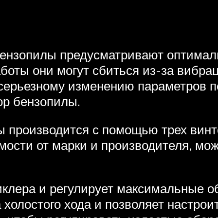
бензопилы предусматривают оптима
аботы они могут сбиться из-за вибра
 серьезному изменению параметров п
ор бензопилы.
 производится с помощью трех винто
имости от марки и производителя, мож
жиклера и регулирует максимальные о
 холостого хода и позволяет настро