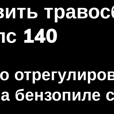
вить траво
лс 140
о отрегулиро
а бензопиле 