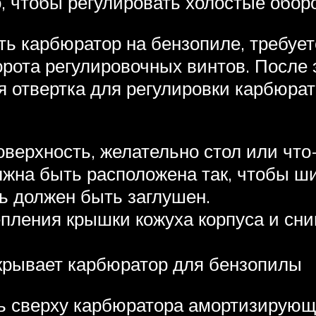
о, чтобы регулировать холостые обор
ть карбюратор на бензопиле, требует
орота регулировочных винтов. После 
тся отвертка для регулировки карбюр
верхность, желательно стол или что
жна быть расположена так, чтобы ш
ь должен быть заглушен.
пления крышки кожуха корпуса и сни
крывает карбюратор для бензопилы
 сверху карбюратора амортизирующу