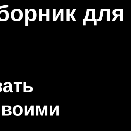
сборник для
вать
своими