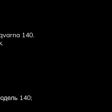
qvarna 140.
.
одель 140;