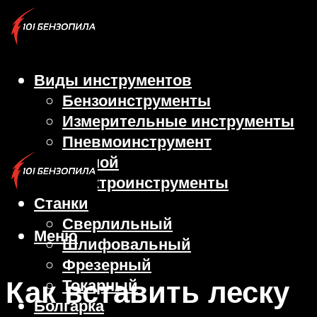
Виды инструментов
Бензоинструменты
Измерительные инструменты
Пневмоинструмент
Ручной
Электроинструменты
Станки
Сверлильный
Меню
Шлифовальный
Фрезерный
Как вставить леску
Токарный
Болгарка