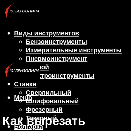
Виды инструментов
Бензоинструменты
Измерительные инструменты
Пневмоинструмент
Ручной
Электроинструменты
Станки
Сверлильный
Меню
Шлифовальный
Фрезерный
Как вырезать
Токарный
Болгарка