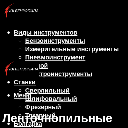
Виды инструментов
Бензоинструменты
Измерительные инструменты
Пневмоинструмент
Ручной
Электроинструменты
Станки
Сверлильный
Меню
Шлифовальный
Фрезерный
Ленточнопильные
Токарный
Болгарка