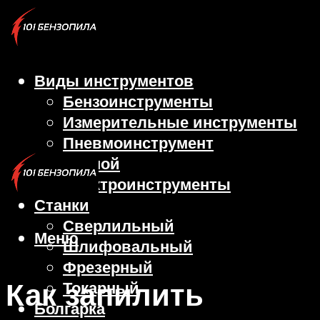
Виды инструментов
Бензоинструменты
Измерительные инструменты
Пневмоинструмент
Ручной
Электроинструменты
Станки
Сверлильный
Меню
Шлифовальный
Фрезерный
Как запилить
Токарный
Болгарка