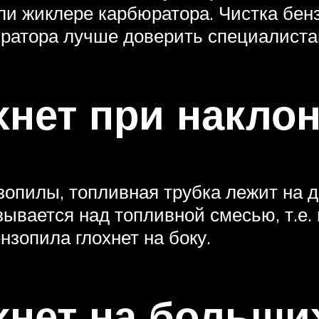
или жиклере карбюратора. Чистка бе
бюратора лучше доверить специалиста
хнет при накло
опилы, топливная трубка лежит на дн
зывается над топливной смесью, т.е
ензопила глохнет на боку.
хнет на больши