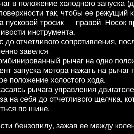
г в положение холодного запуска (д
поверхности так, чтобы ее режущий к
 а пусковой тросик — правой. Носок 
чивости инструмента.
 до отчетливого сопротивления, посл
енно завелся.
омбинированный рычаг на одно поло
ент запуска мотора нажать на рычаг
е положение холостого хода.
касаясь рычага управления двигателе
за на себя до отчетливого щелчка, к
ться по шине.
сти бензопилу, зажав ее между колен