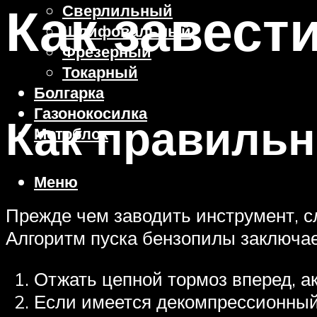
Как завести
Сверлильный
Шлифовальный
Фрезерный
Токарный
Болгарка
Газонокосилка
Как правильн
Мотоблок
Меню
Прежде чем заводить инструмент, с
Алгоритм пуска бензопилы заключае
Отжать цепной тормоз вперед, ак
Если имеется декомпрессионный 