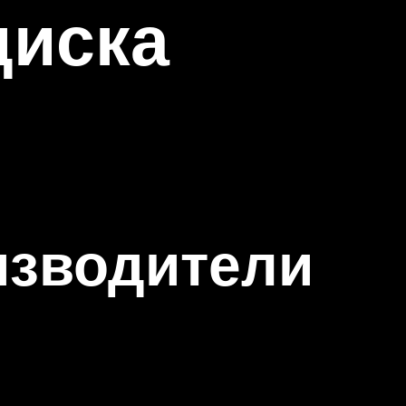
диска
изводители