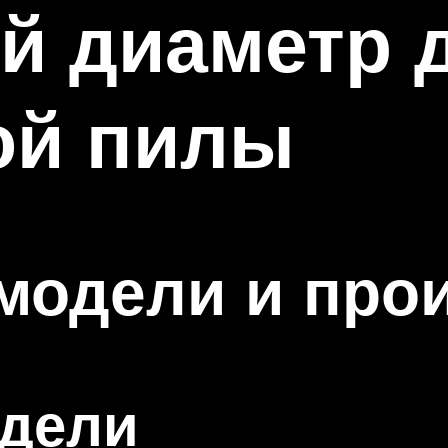
й диаметр 
ой пилы
модели и про
дели