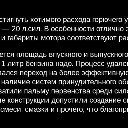
тигнуть хотимого расхода горючего 
— 20 л.сил. В особенности отлично э
с и габариты мотора соответствуют ра
ся площадь впускного и выпускного
а 1 литр бензина надо. Процесс удале
овался переход на более эффективну
 наличие систем принудительного об
атили пальму первенства среди сил
е конструкции допустили создание с
меси, смазки и прочего, что благопр