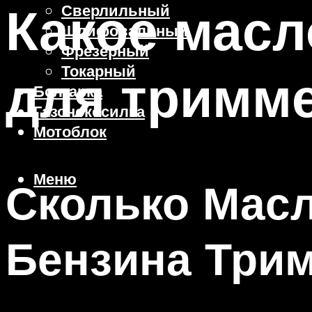
Какое масл
Сверлильный
Шлифовальный
Фрезерный
Токарный
для тримм
Болгарка
Газонокосилка
Мотоблок
Меню
Сколько Масл
Бензина Три