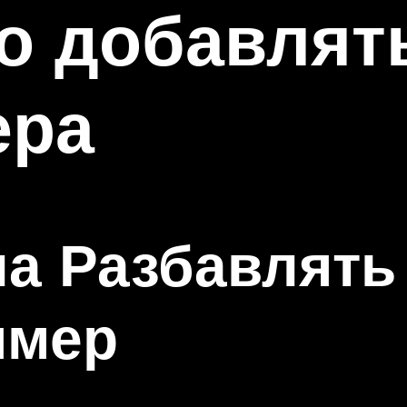
о добавлят
ера
а Разбавлять
ммер