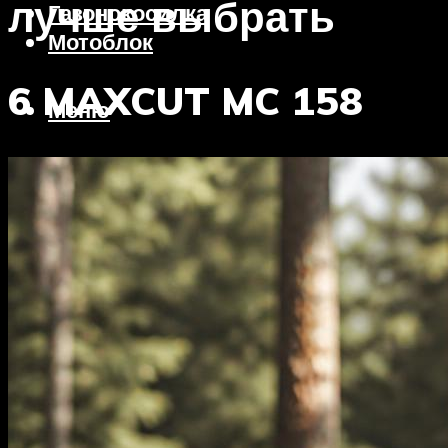
лучше выбрать
Газонокосилка
Мотоблок
6 MAXCUT MC 158
Меню