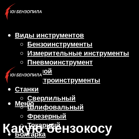
Виды инструментов
Бензоинструменты
Измерительные инструменты
Пневмоинструмент
Ручной
Электроинструменты
Станки
Сверлильный
Меню
Шлифовальный
Фрезерный
Какую бензокосу
Токарный
Болгарка