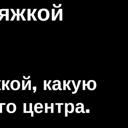
тяжкой
кой, какую
о центра.