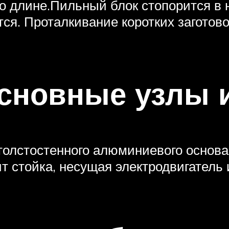
по длине.Пильный блок стопорится в
ся. Проталкивание коротких загото
основные узлы 
толстостенного алюминиевого основа
ит стойка, несущая электродвигател