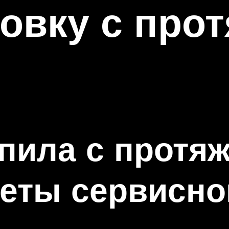
овку с про
пила с протяж
еты сервисног