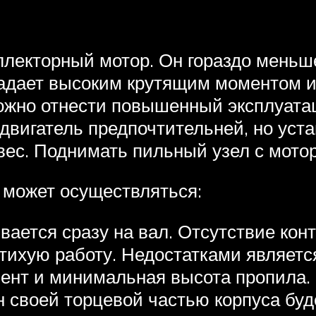
ллекторный мотор. Он гораздо меньш
ладает высоким крутящим моментом и
 можно отнести повышенный эксплуат
вигатель предпочтительней, но уст
о вес. Поднимать пильный узел с мото
й может осуществляться:
ается сразу на вал. Отсутствие ко
тихую работу. Недостатками является
ент и минимальная высота пропила. 
он своей торцевой частью корпуса буде