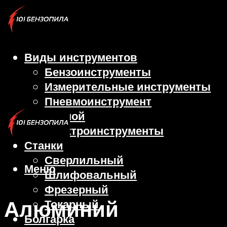
Виды инструментов
Бензоинструменты
Измерительные инструменты
Пневмоинструмент
Ручной
Электроинструменты
Станки
Сверлильный
Меню
Шлифовальный
Фрезерный
Алюминий
Токарный
Болгарка