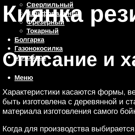
Киянка рез
Сверлильный
Шлифовальный
Фрезерный
Токарный
Болгарка
Газонокосилка
Описание и х
Мотоблок
Меню
Характеристики касаются формы, ве
быть изготовлена с деревянной и ст
материала изготовления самого бойк
Когда для производства выбирается 