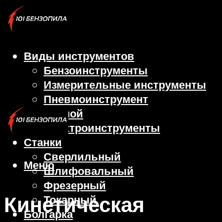
Виды инструментов
Бензоинструменты
Измерительные инструменты
Пневмоинструмент
Ручной
Электроинструменты
Станки
Сверлильный
Меню
Шлифовальный
Фрезерный
Кинетическая
Токарный
Болгарка