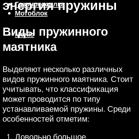
энергия пружины
Газонокосилка
Мотоблок
Виды пружинного
Меню
маятника
Выделяют несколько различных
видов пружинного маятника. Стоит
учитывать, что классификация
может проводится по типу
устанавливаемой пружины. Среди
особенностей отметим:
Довольно большое