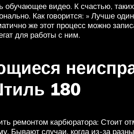
 обучающее видео. К счастью, таких 
нально. Как говорится: » Лучше один
атично же этот процесс можно запис
егат для работы с ним.
ющиеся неиспр
тиль 180
ть ремонтом карбюратора: Стоит отме
му. Бывают случаи, когда из-за разн