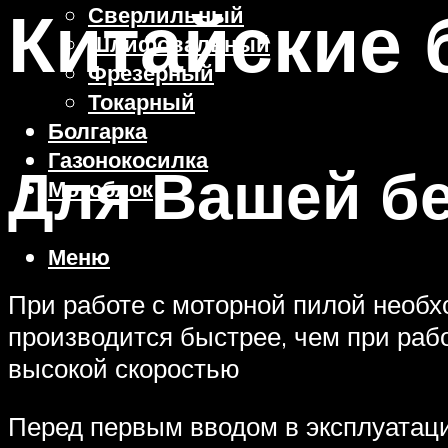
Китайские 
Сверлильный
Шлифовальный
Фрезерный
Токарный
Болгарка
Газонокосилка
Для Вашей б
Мотоблок
Меню
При работе с моторной пилой необх
производится быстрее, чем при рабо
высокой скоростью
Перед первым вводом в эксплуатац