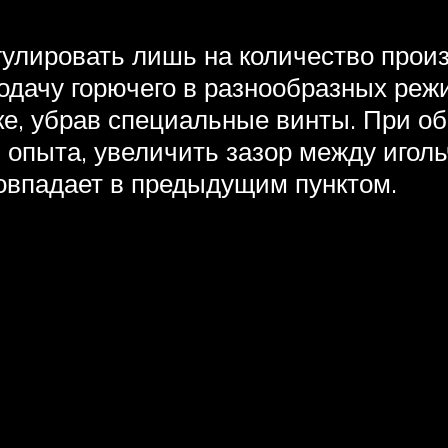
егулировать лишь на количество про
одачу горючего в разнообразных ре
вке, убрав специальные винты. При о
 опыта, увеличить зазор между иголь
овпадает в предыдущим пунктом.