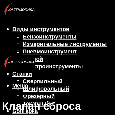
Виды инструментов
Бензоинструменты
Измерительные инструменты
Пневмоинструмент
Ручной
Электроинструменты
Станки
Сверлильный
Меню
Шлифовальный
Фрезерный
Клапан сброса
Токарный
Болгарка