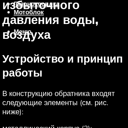
избыточного
Газонокосилка
Мотоблок
давления воды,
воздуха
Меню
Устройство и принцип
работы
В конструкцию обратника входят
следующие элементы (см. рис.
ниже):
металлический корпус (3);