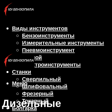
Виды инструментов
Бензоинструменты
Измерительные инструменты
Пневмоинструмент
Ручной
Электроинструменты
Станки
Сверлильный
Меню
Шлифовальный
Фрезерный
Дизельные
Токарный
Болгарка