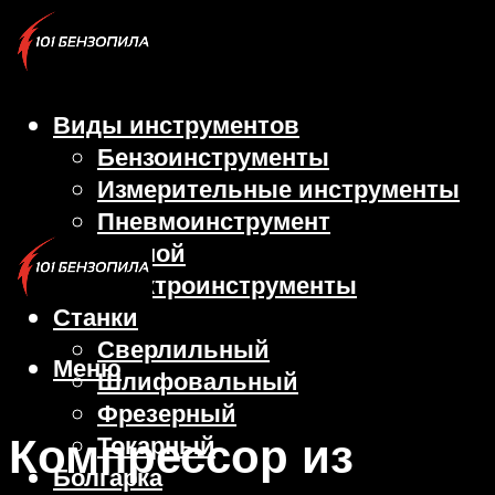
Виды инструментов
Бензоинструменты
Измерительные инструменты
Пневмоинструмент
Ручной
Электроинструменты
Станки
Сверлильный
Меню
Шлифовальный
Фрезерный
Компрессор из
Токарный
Болгарка