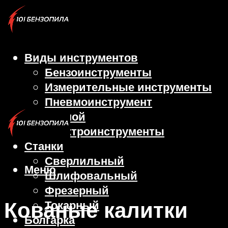
Виды инструментов
Бензоинструменты
Измерительные инструменты
Пневмоинструмент
Ручной
Электроинструменты
Станки
Сверлильный
Меню
Шлифовальный
Фрезерный
Кованые калитки
Токарный
Болгарка