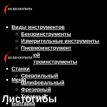
Виды инструментов
Бензоинструменты
Измерительные инструменты
Пневмоинструмент
Ручной
Электроинструменты
Станки
Сверлильный
Меню
Шлифовальный
Фрезерный
Листогибы
Токарный
Болгарка