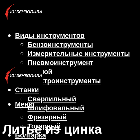
Виды инструментов
Бензоинструменты
Измерительные инструменты
Пневмоинструмент
Ручной
Электроинструменты
Станки
Сверлильный
Меню
Шлифовальный
Фрезерный
Литье из цинка
Токарный
Болгарка