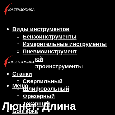
Виды инструментов
Бензоинструменты
Измерительные инструменты
Пневмоинструмент
Ручной
Электроинструменты
Станки
Сверлильный
Меню
Шлифовальный
Фрезерный
Люнет. Длина
Токарный
Болгарка