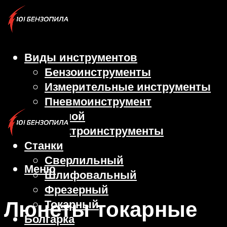
Виды инструментов
Бензоинструменты
Измерительные инструменты
Пневмоинструмент
Ручной
Электроинструменты
Станки
Сверлильный
Меню
Шлифовальный
Фрезерный
Люнеты токарные
Токарный
Болгарка