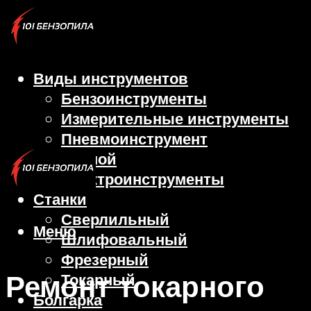
Виды инструментов
Бензоинструменты
Измерительные инструменты
Пневмоинструмент
Ручной
Электроинструменты
Станки
Сверлильный
Меню
Шлифовальный
Фрезерный
Ремонт токарного
Токарный
Болгарка