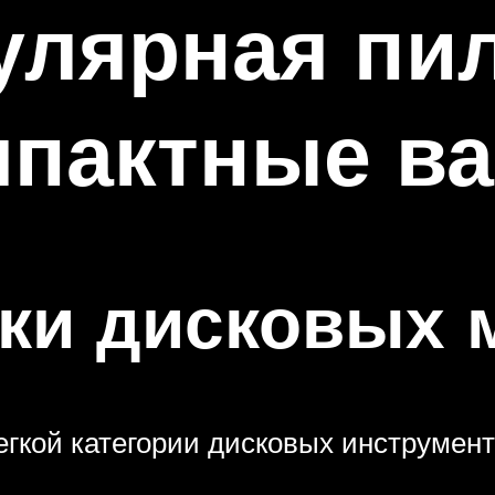
улярная пи
мпактные в
ики дисковых 
гкой категории дисковых инструмен