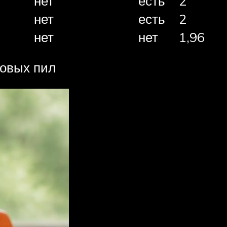
нет
есть
2
нет
есть
2
нет
нет
1,96
ковых пил