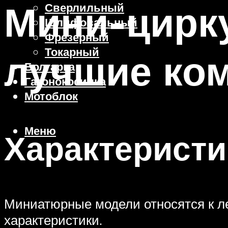
Мини-цирк
Сверлильный
Шлифовальный
Фрезерный
Токарный
лучшие ко
Болгарка
Газонокосилка
Мотоблок
Меню
Характерист
Миниатюрные модели относятся к ле
характеристики.