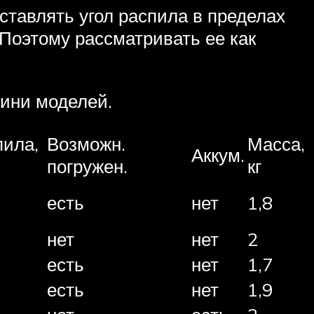
тавлять угол распила в пределах
 Поэтому рассматривать ее как
ини моделей.
пила,
Возможн.
Масса,
Аккум.
погружен.
кг
есть
нет
1,8
нет
нет
2
есть
нет
1,7
есть
нет
1,9