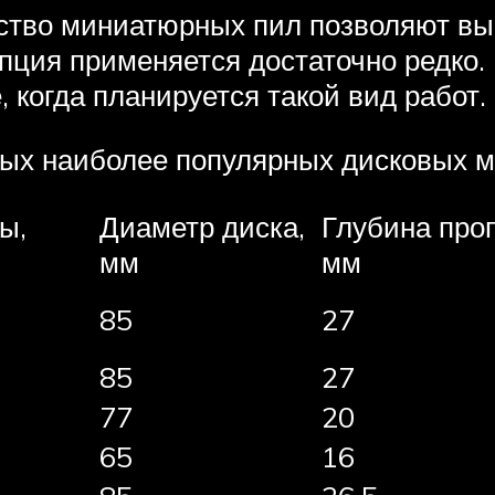
ство миниатюрных пил позволяют выс
 опция применяется достаточно редко.
 когда планируется такой вид работ.
рых наиболее популярных дисковых м
ы,
Диаметр диска,
Глубина про
мм
мм
85
27
85
27
77
20
65
16