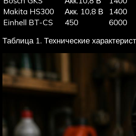
Bosch GKS
Акк.10,8 В
1400
Makita HS300
Акк. 10,8 В
1400
Einhell BT-CS
450
6000
Таблица 1. Технические характерис