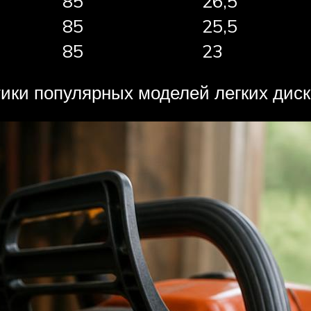
85
26,5
85
25,5
85
23
тики популярных моделей легких дис