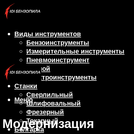
Виды инструментов
Бензоинструменты
Измерительные инструменты
Пневмоинструмент
Ручной
Электроинструменты
Станки
Сверлильный
Меню
Шлифовальный
Фрезерный
Модернизация
Токарный
Болгарка