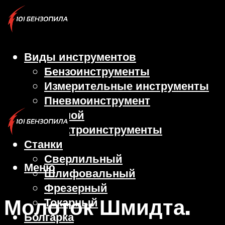
Виды инструментов
Бензоинструменты
Измерительные инструменты
Пневмоинструмент
Ручной
Электроинструменты
Станки
Сверлильный
Меню
Шлифовальный
Фрезерный
Молоток Шмидта.
Токарный
Болгарка