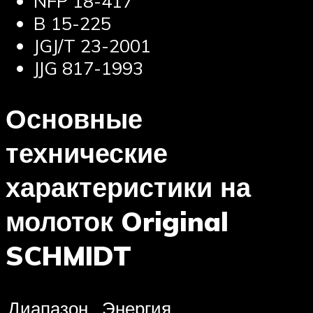
NFP 18-417
B 15-225
JGJ/T 23-2001
JJG 817-1993
Основные
технические
характеристики на
молоток Original
SCHMIDT
Диапазон
Энергия