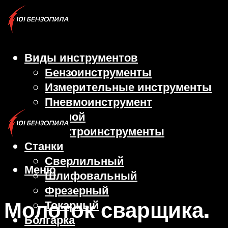
Виды инструментов
Бензоинструменты
Измерительные инструменты
Пневмоинструмент
Ручной
Электроинструменты
Станки
Сверлильный
Меню
Шлифовальный
Фрезерный
Молоток сварщика.
Токарный
Болгарка