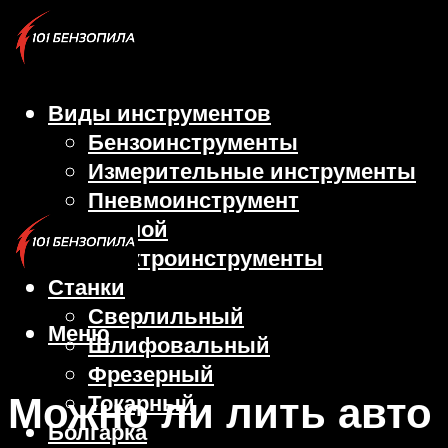
Виды инструментов
Бензоинструменты
Измерительные инструменты
Пневмоинструмент
Ручной
Электроинструменты
Станки
Сверлильный
Меню
Шлифовальный
Фрезерный
Можно ли лить авто
Токарный
Болгарка