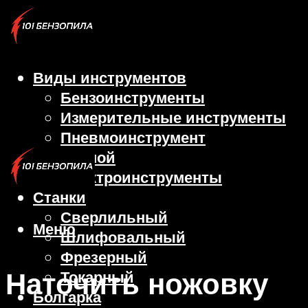
Виды инструментов
Бензоинструменты
Измерительные инструменты
Пневмоинструмент
Ручной
Электроинструменты
Станки
Сверлильный
Меню
Шлифовальный
Фрезерный
Наточить ножовку
Токарный
Болгарка