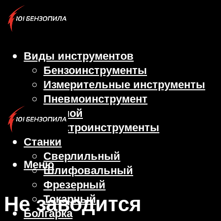
Виды инструментов
Бензоинструменты
Измерительные инструменты
Пневмоинструмент
Ручной
Электроинструменты
Станки
Сверлильный
Меню
Шлифовальный
Фрезерный
Не заводится
Токарный
Болгарка