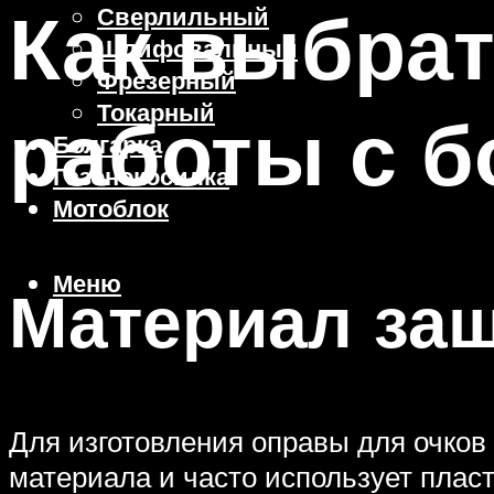
Как выбрат
Сверлильный
Шлифовальный
Фрезерный
Токарный
работы с б
Болгарка
Газонокосилка
Мотоблок
Меню
Материал за
Для изготовления оправы для очков
материала и часто использует плас