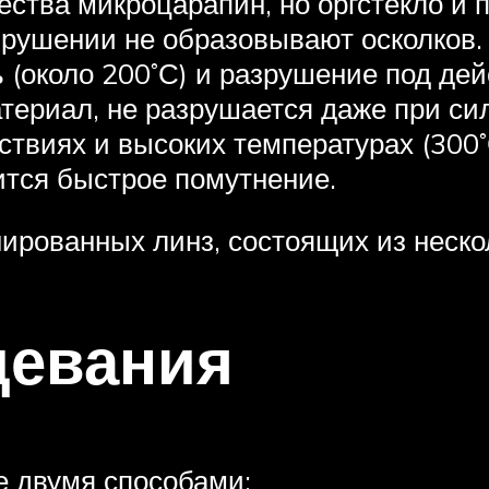
ества микроцарапин, но оргстекло и п
азрушении не образовывают осколков
ь (около 200˚С) и разрушение под де
териал, не разрушается даже при сил
виях и высоких температурах (300˚С 
ится быстрое помутнение.
рованных линз, состоящих из нескол
девания
е двумя способами: