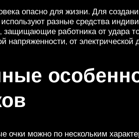
овека опасно для жизни. Для создан
, используют разные средства индив
в, защищающие работника от удара т
й напряженности, от электрической д
нные особенн
ков
 очки можно по нескольким характе