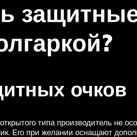
ь защитные
олгаркой?
щитных очков
 открытого типа производитель не о
тик. Его при желании оснащают допо