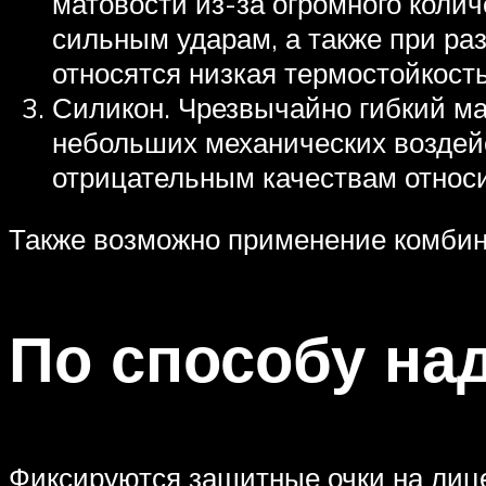
матовости из-за огромного колич
сильным ударам, а также при р
относятся низкая термостойкост
Силикон. Чрезвычайно гибкий ма
небольших механических воздейст
отрицательным качествам относ
Также возможно применение комбини
По способу на
Фиксируются защитные очки на лиц