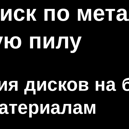
иск по мета
ую пилу
я дисков на 
материалам