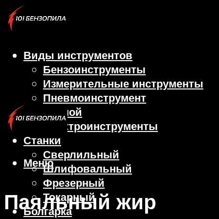
Виды инструментов
Бензоинструменты
Измерительные инструменты
Пневмоинструмент
Ручной
Электроинструменты
Станки
Сверлильный
Меню
Шлифовальный
Фрезерный
Паяльный жир
Токарный
Болгарка