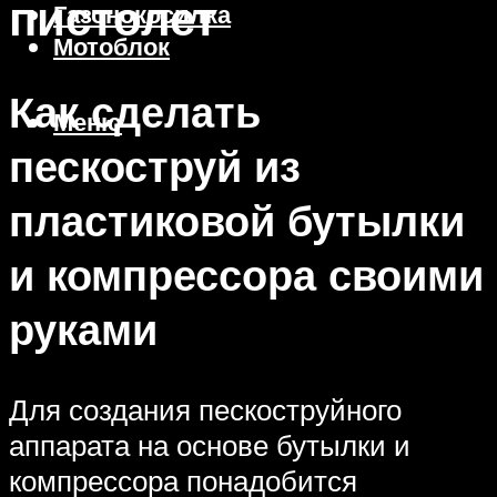
пистолет
Газонокосилка
Мотоблок
Как сделать
Меню
пескоструй из
пластиковой бутылки
и компрессора своими
руками
Для создания пескоструйного
аппарата на основе бутылки и
компрессора понадобится