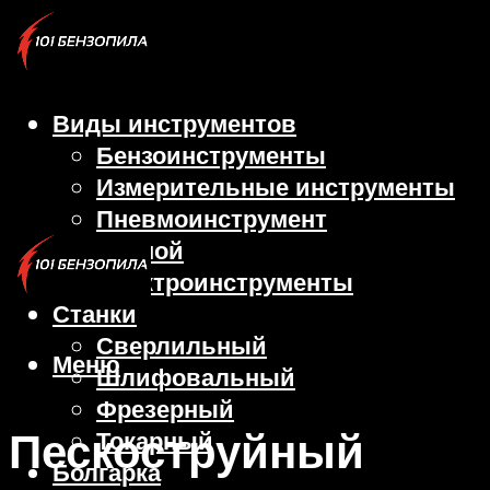
Виды инструментов
Бензоинструменты
Измерительные инструменты
Пневмоинструмент
Ручной
Электроинструменты
Станки
Сверлильный
Меню
Шлифовальный
Фрезерный
Пескоструйный
Токарный
Болгарка