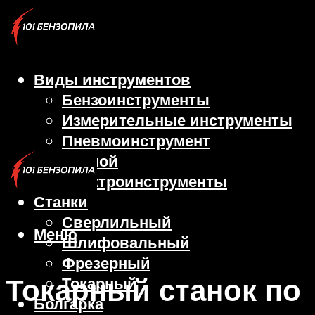
Виды инструментов
Бензоинструменты
Измерительные инструменты
Пневмоинструмент
Ручной
Электроинструменты
Станки
Сверлильный
Меню
Шлифовальный
Фрезерный
Токарный станок по
Токарный
Болгарка