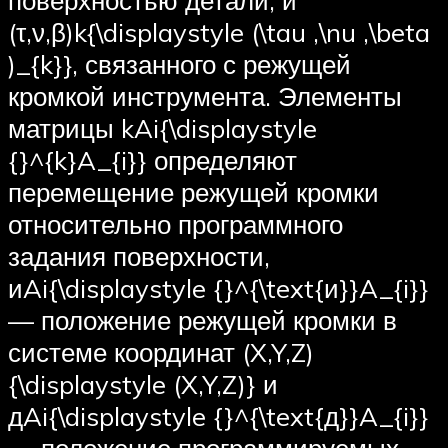
(τ,ν,β)k{\displaystyle (\tau ,\nu ,\beta
)_{k}}, связанного с режущей
кромкой инструмента. Элементы
матрицы kAi{\displaystyle
{}^{k}A_{i}} определяют
перемещение режущей кромки
относительно программного
задания поверхности,
иAi{\displaystyle {}^{\text{и}}A_{i}}
— положение режущей кромки в
системе координат (X,Y,Z)
{\displaystyle (X,Y,Z)} и
дAi{\displaystyle {}^{\text{д}}A_{i}}
— положение программируемых