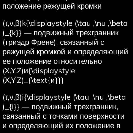
положение режущей кромки
(τ,ν,β)k{\displaystyle (\tau ,\nu ,\beta
)_{k}} — подвижный трехгранник
(триэдр Френе), связанный с
режущей кромкой и определяющий
ее положение относительно
(X,Y,Z)и{\displaystyle
(X,Y,Z)_{\text{и}}}
(τ,ν,β)i{\displaystyle (\tau ,\nu ,\beta
)_{i}} — подвижный трехгранник,
связанный с точками поверхности
и определяющий их положение в