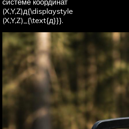
системе координат
(X,Y,Z)д{\displaystyle
(X,Y,Z)_{\text{д}}}.