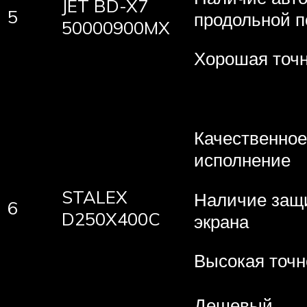
JET BD-X7
5
продольной п
50000900MX
Хорошая точ
Качественное
исполнение
STALEX
Наличие защ
6
D250X400C
экрана
Высокая точн
Дешевый