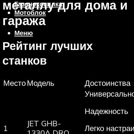
металлу для дома и
Газонокосилка
Мотоблок
гаража
Меню
Рейтинг лучших
станков
Место
Модель
Достоинства
Универсальн
Надежность
JET GHB-
1
Легко настра
1330A DRO