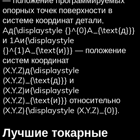
опорных точек поверхности в
системе координат детали,
Aд{\displaystyle {}^{0}A_{\text{д}}}
и 1Aи{\displaystyle
{}^{1}A_{\text{и}}} — положение
систем координат
(X,Y,Z)д{\displaystyle
(X,Y,Z)_{\text{д}}} и
(X,Y,Z)и{\displaystyle
(X,Y,Z)_{\text{и}}} относительно
(X,Y,Z){\displaystyle (X,Y,Z)_{0}}.
Лучшие токарные