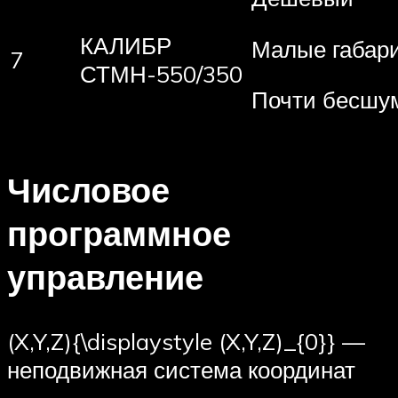
КАЛИБР
Малые габар
7
СТМН-550/350
Почти бесшу
Числовое
программное
управление
(X,Y,Z){\displaystyle (X,Y,Z)_{0}} —
неподвижная система координат