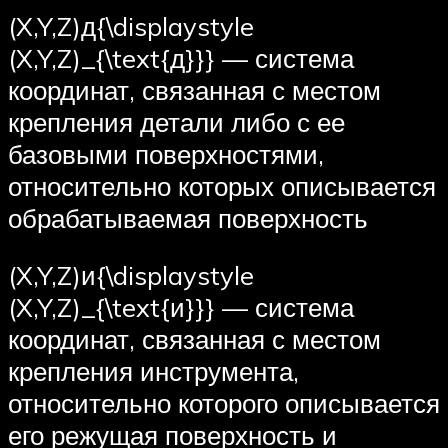
(X,Y,Z)д{\displaystyle
(X,Y,Z)_{\text{д}}} — система
координат, связанная с местом
крепления детали либо с ее
базовыми поверхностями,
относительно которых описывается
обрабатываемая поверхность
(X,Y,Z)и{\displaystyle
(X,Y,Z)_{\text{и}}} — система
координат, связанная с местом
крепления инструмента,
относительно которого описывается
его режущая поверхность и