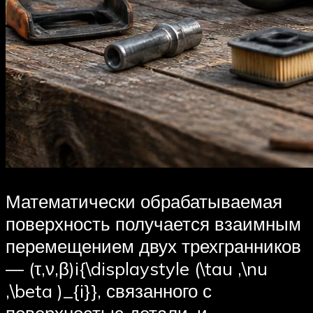
Математически обрабатываемая
поверхность получается взаимным
перемещением двух трехгранников
— (τ,ν,β)i{\displaystyle (\tau ,\nu
,\beta )_{i}}, связанного с
поверхностью детали, и