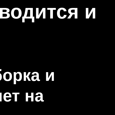
водится и
борка и
нет на