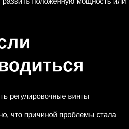
жет развить положенную мощность или
если
аводиться
ить регулировочные винты
но, что причиной проблемы стала