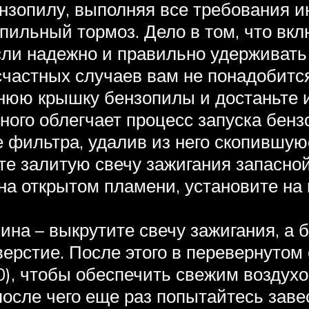
зопилу, выполняя все требования ин
пильный тормоз. Дело в том, что вк
сли надежно и правильно удерживать 
счастных случаев вам не понадобится
нюю крышку бензопилы и достаньте 
ного облегчает процесс запуска бен
фильтра, удалив из него скопившуюс
е залитую свечу зажигания запасной.
 на открытом пламени, установите на
на – выкрутите свечу зажигания, а 
ерстие. После этого в перевернутом
0), чтобы обеспечить свежим воздухо
после чего еще раз попытайтесь заве