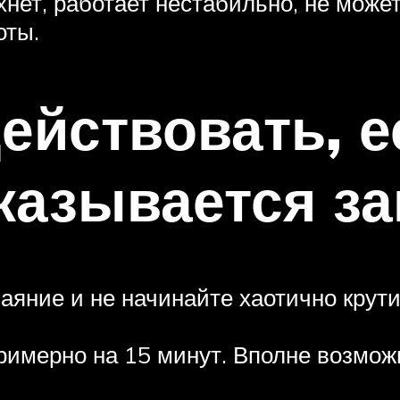
охнет, работает нестабильно, не мо
оты.
действовать, 
казывается з
аяние и не начинайте хаотично крут
римерно на 15 минут. Вполне возмож