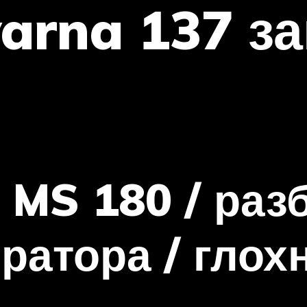
arna 137 за
 MS 180 / раз
ратора / глох