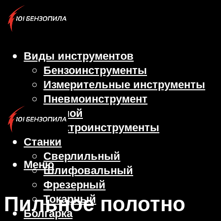
Виды инструментов
Бензоинструменты
Измерительные инструменты
Пневмоинструмент
Ручной
Электроинструменты
Станки
Сверлильный
Меню
Шлифовальный
Фрезерный
Пильное полотно
Токарный
Болгарка