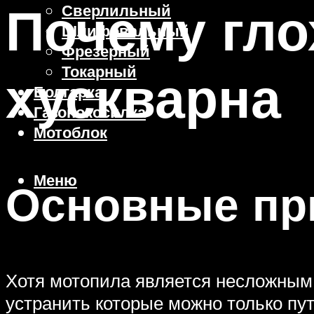
Почему гло
Сверлильный
Шлифовальный
Фрезерный
Токарный
хускварна
Болгарка
Газонокосилка
Мотоблок
Меню
Основные пр
Хотя мотопила является несложным 
устранить которые можно только пу