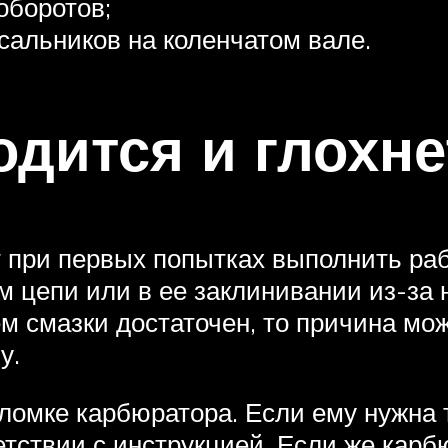
оборотов;
сальников на коленчатом вале.
дится и глохне
т при первых попытках выполнить раб
 цепи или в ее заклинивании из-за н
 смазки достаточен, то причина мож
у.
ломке карбюратора. Если ему нужна 
тствии с инструкцией. Если же карб