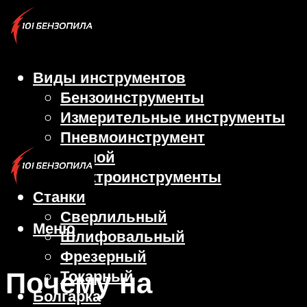
Виды инструментов
Бензоинструменты
Измерительные инструменты
Пневмоинструмент
Ручной
Электроинструменты
Станки
Сверлильный
Меню
Шлифовальный
Фрезерный
Почему на
Токарный
Болгарка