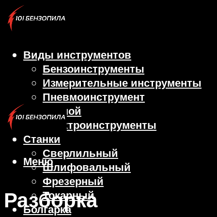
Виды инструментов
Бензоинструменты
Измерительные инструменты
Пневмоинструмент
Ручной
Электроинструменты
Станки
Сверлильный
Меню
Шлифовальный
Фрезерный
Разборка
Токарный
Болгарка