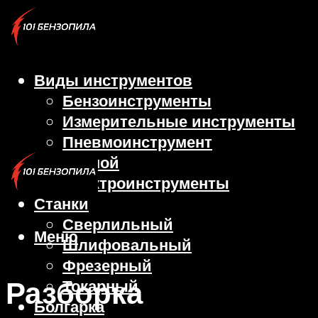
Виды инструментов
Бензоинструменты
Измерительные инструменты
Пневмоинструмент
Ручной
Электроинструменты
Станки
Сверлильный
Меню
Шлифовальный
Фрезерный
Разборка
Токарный
Болгарка