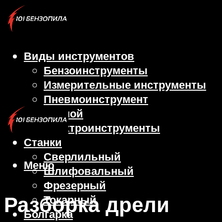
Виды инструментов
Бензоинструменты
Измерительные инструменты
Пневмоинструмент
Ручной
Электроинструменты
Станки
Сверлильный
Меню
Шлифовальный
Фрезерный
Разборка дрели
Токарный
Болгарка