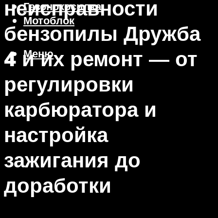
неисправности
Газонокосилка
Мотоблок
бензопилы Дружба
4 и их ремонт — от
Меню
регулировки
карбюратора и
настройка
зажигания до
доработки