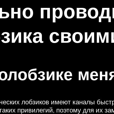
ьно провод
зика своим
ролобзике мен
еских лобзиков имеют каналы быстро
аких привилегий, поэтому для их за