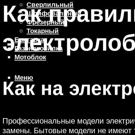
Как правил
Сверлильный
Шлифовальный
Фрезерный
Токарный
электролоб
Болгарка
Газонокосилка
Мотоблок
Меню
Как на элект
Профессиональные модели электрич
замены. Бытовые модели не имеют т