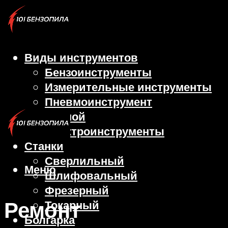
Виды инструментов
Бензоинструменты
Измерительные инструменты
Пневмоинструмент
Ручной
Электроинструменты
Станки
Сверлильный
Меню
Шлифовальный
Фрезерный
Ремонт
Токарный
Болгарка