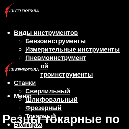
Виды инструментов
Бензоинструменты
Измерительные инструменты
Пневмоинструмент
Ручной
Электроинструменты
Станки
Сверлильный
Меню
Шлифовальный
Фрезерный
Резцы токарные по
Токарный
Болгарка