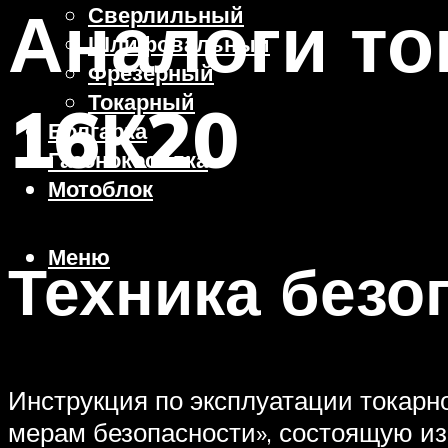
Аналоги то
Сверлильный
Шлифовальный
Фрезерный
Токарный
16К20
Болгарка
Газонокосилка
Мотоблок
Меню
Техника безо
Инструкция по эксплуатации токарн
мерам безопасности», состоящую из