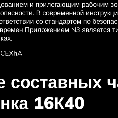
ованием и прилегающим рабочим зон
опасности. В современной инструкци
оответствии со стандартом по безоп
х времен Приложением N3 является ти
ках.
LcCEXhA
 составных ч
анка 16К40