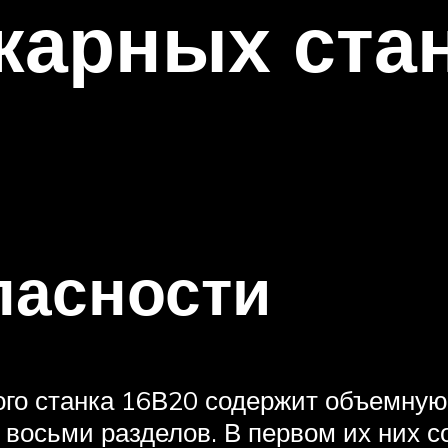
карных стан
пасности
ого станка 16В20 содержит объемную
 восьми разделов. В первом их них 